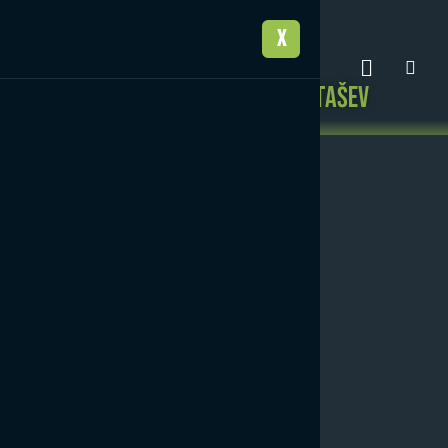
X
GLAS
SLOVENSKIH NOGOMETAŠEV