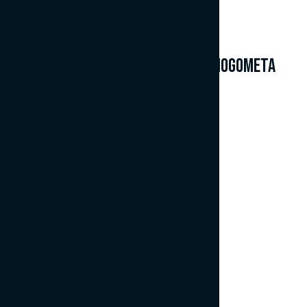
Sindikat profesionalnih igralcev nogometa
Slovenije
(SPINS)