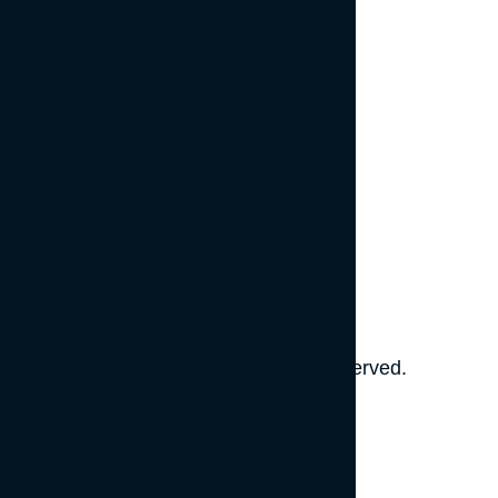
+386 41 747 003
MOBILNI TELEFON
+386 41 362 269
Copyright SPINS © 2025 All Rights Reserved.