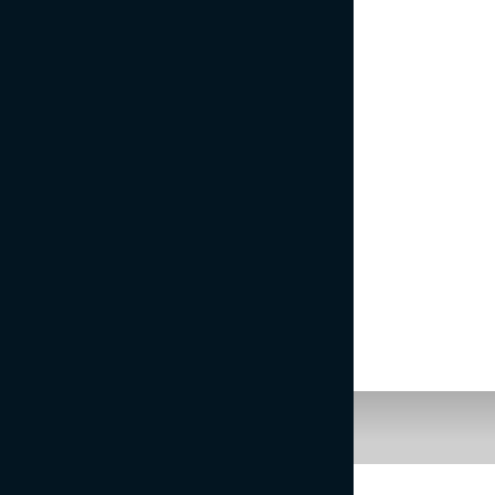
“NE PRIREJAJ!” (“DON’T FIX IT!”)