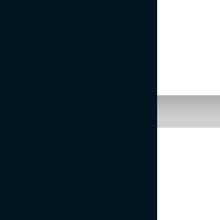
POKAŽI DISKRIMINACIJI RDEČI KARTON