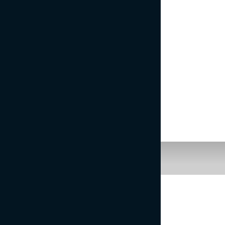
NOGOMETAŠI BREZ POGODB