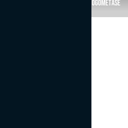
Justice for players / Pravica za nogometaše