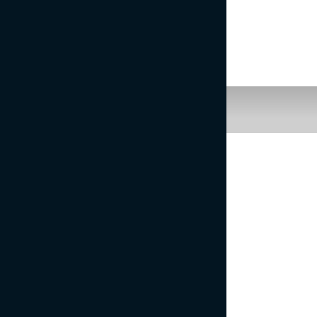
PARAŠPORT JE ŠPORT