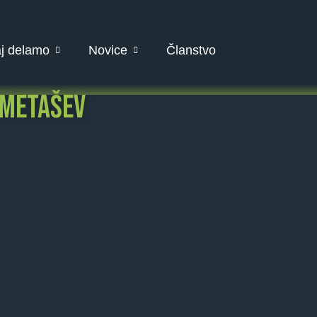
j delamo
Novice
Članstvo
OMETAŠEV