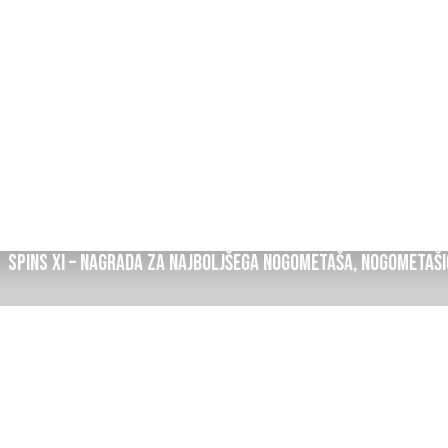
spins xi – Nagrada za najboljšega nogometaša, nogometaši