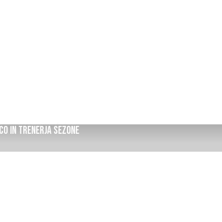
co in trenerja sezonE