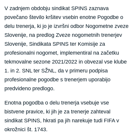
V zadnjem obdobju sindikat SPINS zaznava
povečano število kršitev vsebin enotne Pogodbe o
delu trenerja, ki jo je izvršni odbor Nogometne zveze
Slovenije, na predlog Zveze nogometnih trenerjev
Slovenije, Sindikata SPINS ter Komisije za
profesionalni nogomet, implementiral na začetku
tekmovalne sezone 2021/2022 in obvezal vse klube
1. in 2. SNL ter SŽNL, da v primeru podpisa
profesionalne pogodbe s trenerjem uporabijo
predvideno predlogo.
Enotna pogodba o delu trenerja vsebuje vse
bistvene pravice, ki jih je za trenerje zahteval
sindikat SPINS, hkrati pa jih narekuje tudi FIFA v
okrožnici št. 1743.