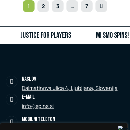
1
2
3
…
7
Justice for Players
MI SMO SPINS!
naslov
Dalmatinova ulica 4, Ljubljana, Slovenija
E-MAIL
info@spins.si
MOBILNI TELEFON
+386 41 747 003