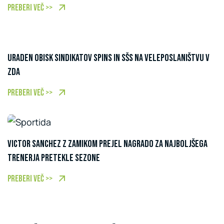
Preberi več >>
uraden obisk sindikatov SPINS in SŠS na veleposlaništvu v
zda
Preberi več >>
VICTOR SANCHEZ Z ZAMIKOM PREJEL NAGRADO ZA NAJBOLJŠEGA
TRENERJA PRETEKLE SEZONE
Preberi več >>