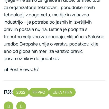
njega – ne samo za igralce in klube, temveč tudi
za organizatorje tekmovanj, ponudnike novih
tehnologij v nogometu, medije in zabavno
industrijo – je potreba po jasnih in izvršljivih
pravilih postala nujna. Listina je podprta s
trenutno veljavno zakonodajo, vključno s Splošno
uredbo Evropske unije o varstvu podatkov, ki je
eno od globalnih meril za varstvo pravic
posameznikov do podatkov.
Post Views:
97
Tags:
2022
FIFPRO
UEFA / FIFA