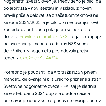
Nogometni zvezi Slovenije. Predvideno je bilo, da
bo arbitraža v novi sestavi in v skladu z novim
pravili pričela delovati že z začetkom tekmovalne
sezone 2024/2025, a je bilo ob imenovanju novih
kandidatov potrebno prilagoditi še nekatera
določila
Pravilnika o arbitraži NZS
. Tega je skupaj z
najavo novega mandata arbitrov NZS vsem
deležnikom v nogometu posredovala prejšni
teden z
okrožnico št. 44/24
.
Potrebno je poudariti, da Arbitraža NZS v prvem
mandatu delovanja ni bila uradno priznana s strani
Svetovne nogometne zveze FIFA, saj je slednja
šele v februarju 2024 objavila uradna načela
priznavanja neodvisnih organov reševanja sporov,