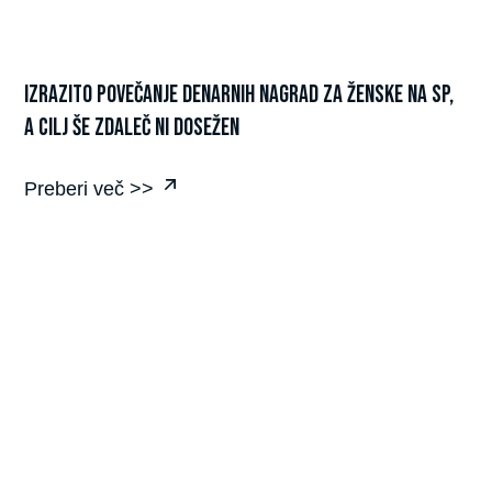
Izrazito povečanje denarnih nagrad za ženske na SP,
a cilj še zdaleč ni dosežen
Preberi več >>