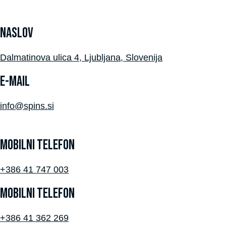
naslov
Dalmatinova ulica 4, Ljubljana, Slovenija
E-MAIL
info@spins.si
MOBILNI TELEFON
+386 41 747 003
MOBILNI TELEFON
+386 41 362 269