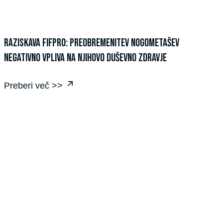
RAZISKAVA FIFPRO: preobremenitev nogometašev
negativno vpliva na njihovo duševno zdravje
Preberi več >>