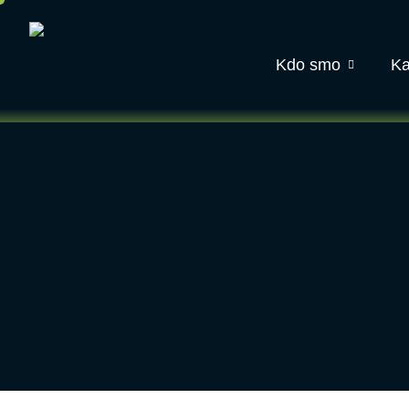
Kdo smo
Ka