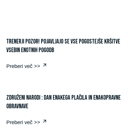
Trenerji pozor! Pojavljajo se vse pogostejše kršitve
vsebin enotnih pogodb
Preberi več >>
Združeni narodi : dan enakega plačila in enakopravne
obravnave
Preberi več >>