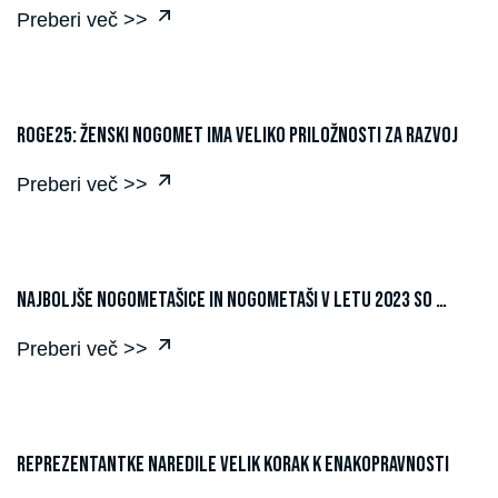
Preberi več >>
ROGE25: ženski nogomet ima veliko priložnosti za razvoj
Preberi več >>
Najboljše nogometašice in nogometaši v letu 2023 so …
Preberi več >>
Reprezentantke naredile velik korak k enakopravnosti