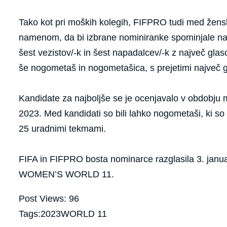
Tako kot pri moških kolegih, FIFPRO tudi med ženskam
namenom, da bi izbrane nominiranke spominjale na res
šest vezistov/-k in šest napadalcev/-k z največ gla
še nogometaš in nogometašica, s prejetimi največ g
Kandidate za najboljše se je ocenjavalo v obdobj
2023. Med kandidati so bili lahko nogometaši, ki so
25 uradnimi tekmami.
FIFA in FIFPRO bosta nominarce razglasila 3. janua
WOMEN’S WORLD 11.
Post Views:
96
Tags:
2023
WORLD 11