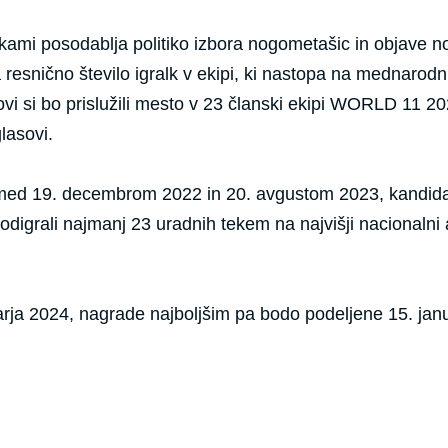
i posodablja politiko izbora nogometašic in objave nomini
nično število igralk v ekipi, ki nastopa na mednarodnih t
sovi si bo prislužili mesto v 23 članski ekipi WORLD 11 
lasovi.
u med 19. decembrom 2022 in 20. avgustom 2023, kandid
 odigrali najmanj 23 uradnih tekem na najvišji nacionalni
rja 2024, nagrade najboljšim pa bodo podeljene 15. jan