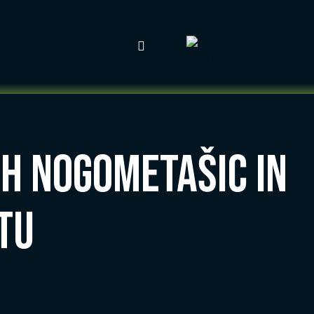
ih nogometašic in
tu