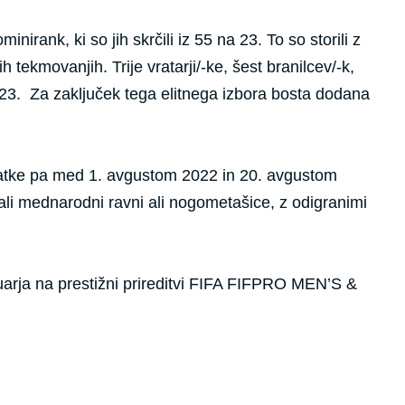
rank, ki so jih skrčili iz 55 na 23. To so storili z
ekmovanjih. Trije vratarji/-ke, šest branilcev/-k,
2023. Za zaključek tega elitnega izbora bosta dodana
atke pa med 1. avgustom 2022 in 20. avgustom
 ali mednarodni ravni ali nogometašice, z odigranimi
uarja na prestižni prireditvi FIFA FIFPRO MEN’S &