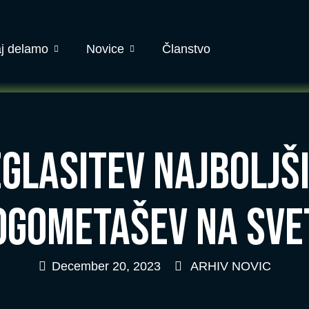
j delamo
Novice
Članstvo
zglasitev najboljš
ogometašev na sve
December 20, 2023
ARHIV NOVIC