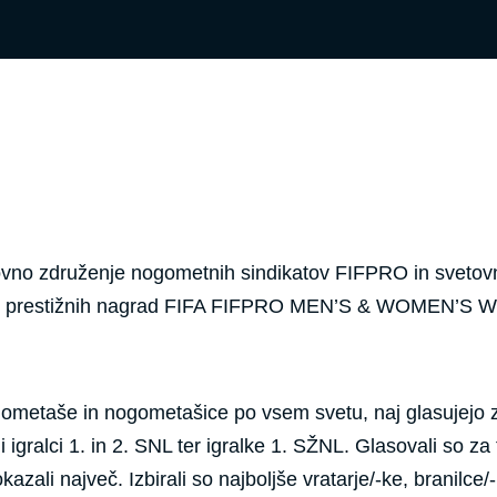
etovno združenje nogometnih sindikatov FIFPRO in sveto
ojitev prestižnih nagrad FIFA FIFPRO MEN’S & WOMEN’S
ometaše in nogometašice po vsem svetu, naj glasujejo z
i igralci 1. in 2. SNL ter igralke 1. SŽNL. Glasovali so za
ali največ. Izbirali so najboljše vratarje/-ke, branilce/