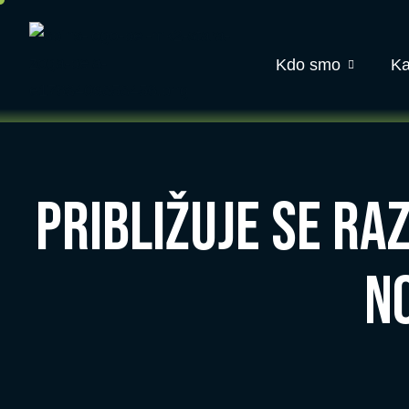
Kdo smo
Ka
Približuje se ra
n