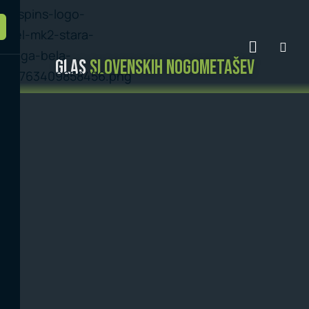
GLAS
SLOVENSKIH NOGOMETAŠEV