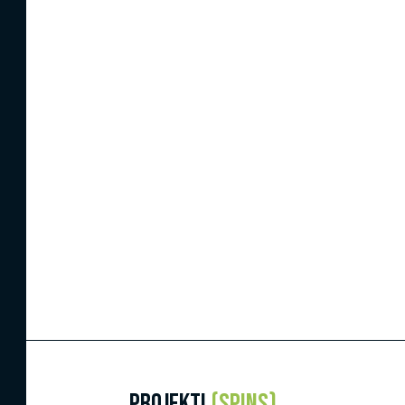
projekti
(SPINS)