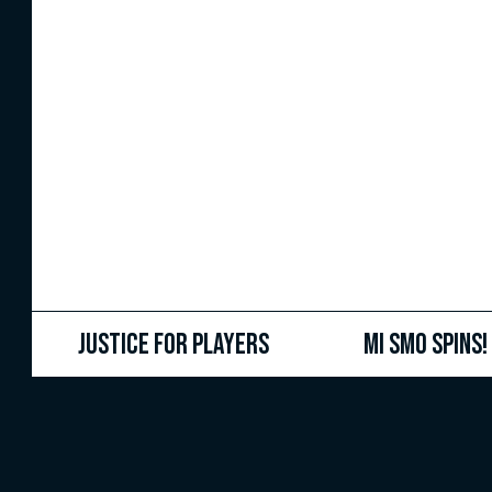
Justice for Players
MI SMO SPINS!