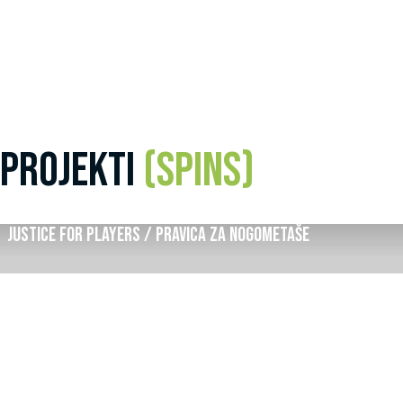
projekti
(SPINS)
Justice for players / Pravica za nogometaše