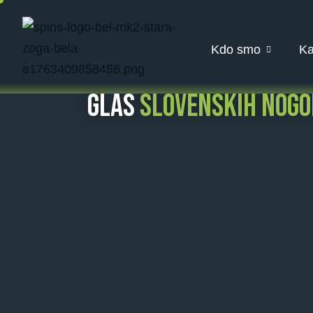
Kdo smo
Ka
GLAS
SLOVENSKIH NOG