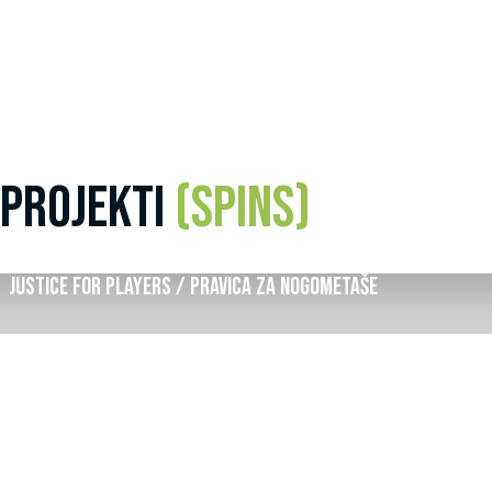
projekti
(SPINS)
Justice for players / Pravica za nogometaše