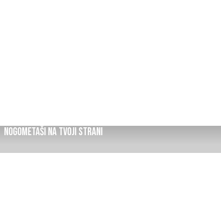
nogometaši na tvoji strani