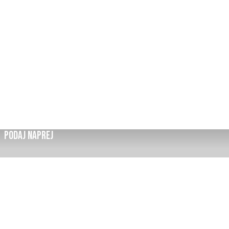
PODAJ NAPREJ