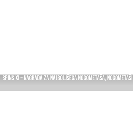
spins xi – Nagrada za najboljšega nogometaša, nogometaši