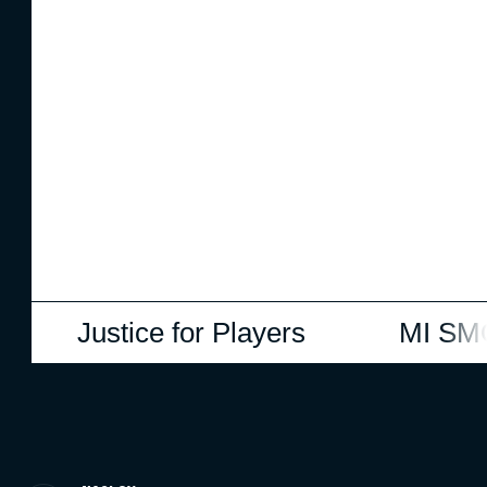
Justice for Players
MI SM