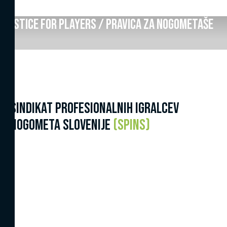
Justice for players / Pravica za nogometaše
Sindikat profesionalnih igralcev
nogometa Slovenije
(SPINS)