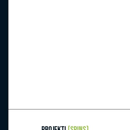
projekti
(SPINS)