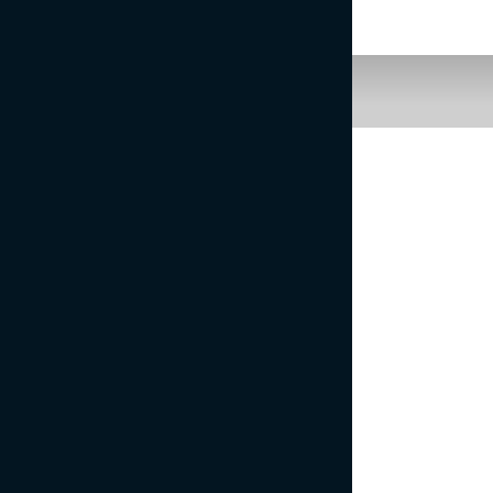
GLAVE GOR