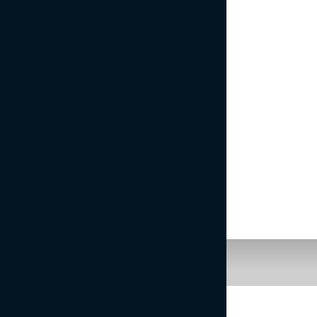
NAJBOLJŠA ZELENICA SEZONE