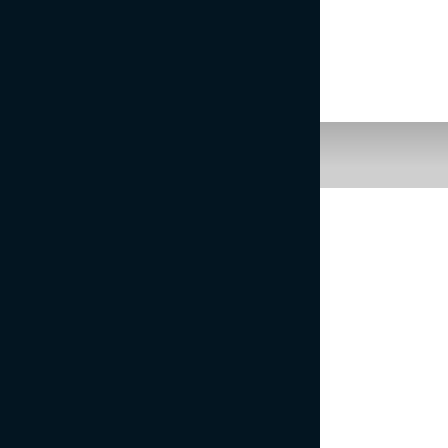
PARAŠPORT JE ŠPORT