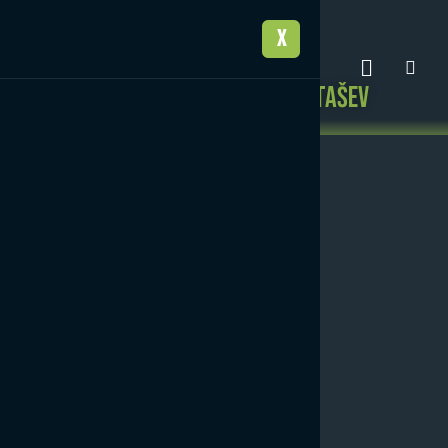
X
GLAS
SLOVENSKIH NOGOMETAŠEV