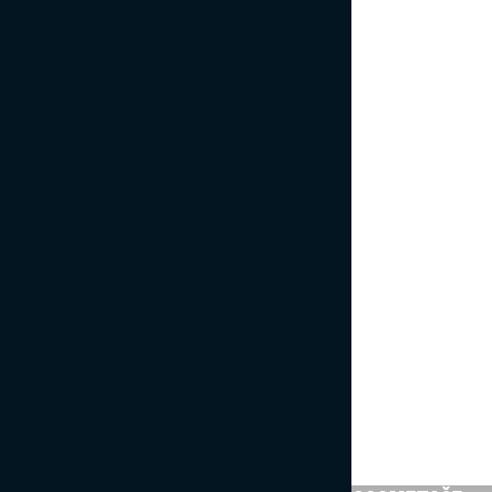
projekti
(SPINS)