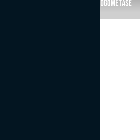
Justice for players / Pravica za nogometaše