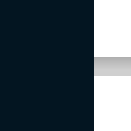
POKAŽI DISKRIMINACIJI RDEČI KARTON