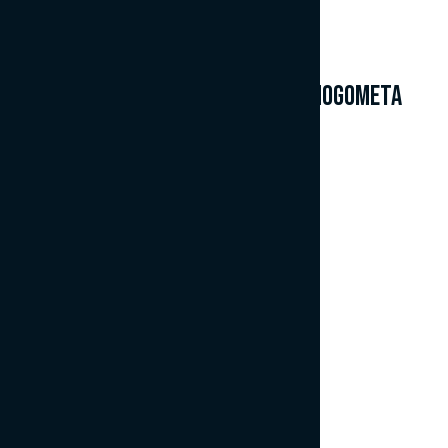
Sindikat profesionalnih igralcev nogometa
Slovenije
(SPINS)