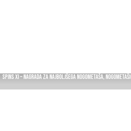
spins xi – Nagrada za najboljšega nogometaša, nogometaši