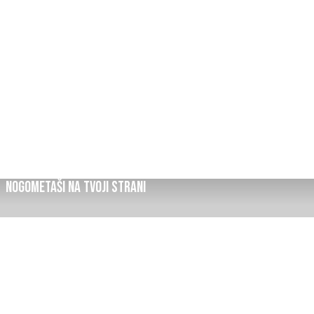
nogometaši na tvoji strani