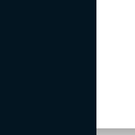
ROŽNATI OKTOBER