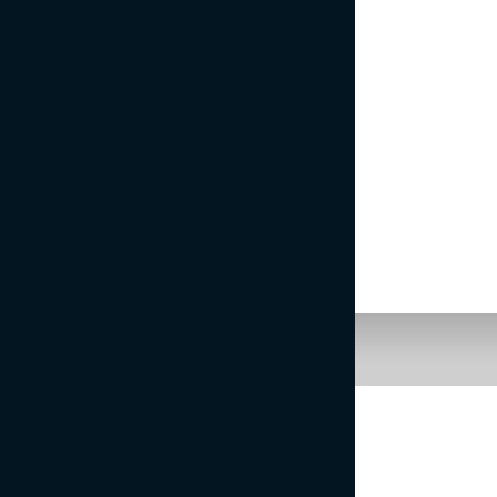
NOGOMETAŠI BREZ POGODB