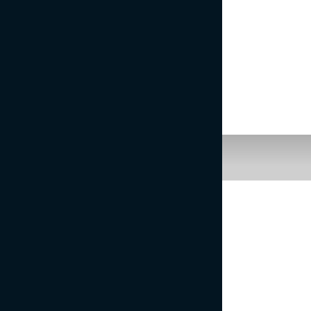
POKAŽI DISKRIMINACIJI RDEČI KARTON