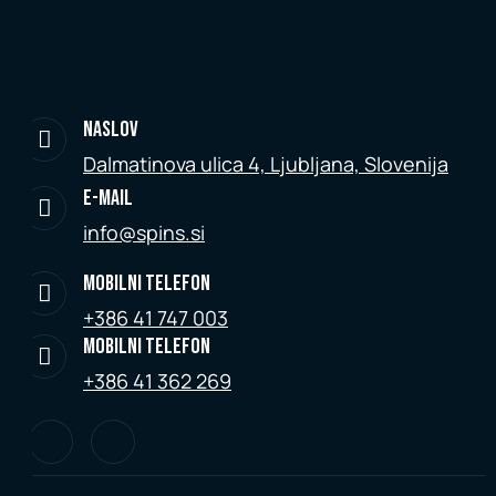
naslov
Dalmatinova ulica 4, Ljubljana, Slovenija
E-MAIL
info@spins.si
MOBILNI TELEFON
+386 41 747 003
MOBILNI TELEFON
+386 41 362 269