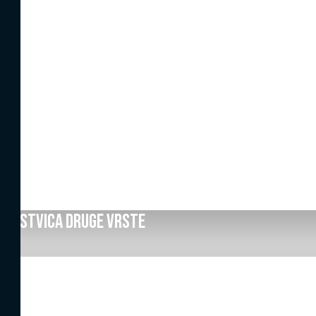
LESTVICA DRUGE VRSTE