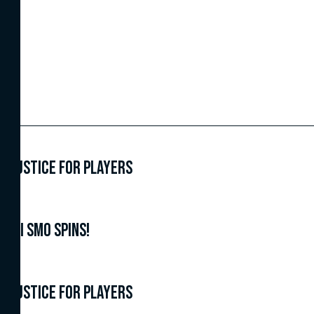
Justice for Players
MI SMO SPINS!
Justice for Players