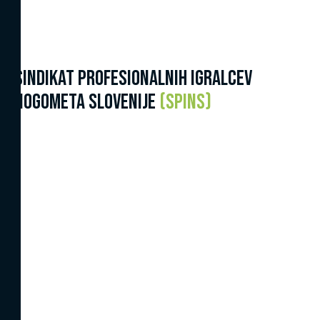
Sindikat profesionalnih igralcev
nogometa Slovenije
(SPINS)