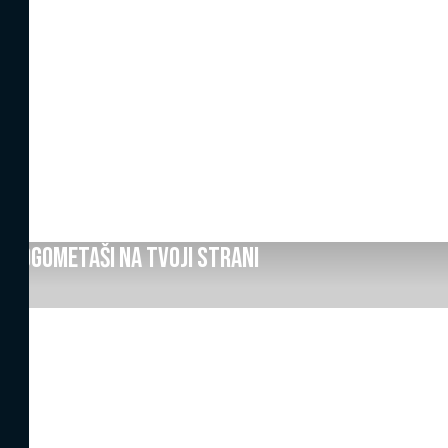
nogometaši na tvoji strani