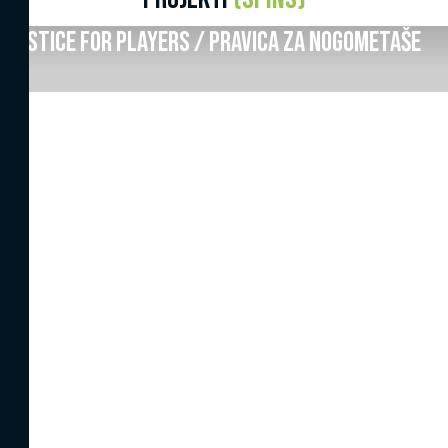
Justice for players / Pravica za nogometaše