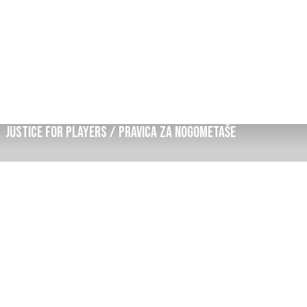
Justice for players / Pravica za nogometaše