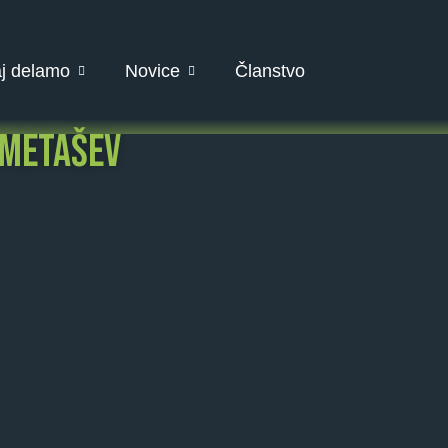
j delamo
Novice
Članstvo
OMETAŠEV